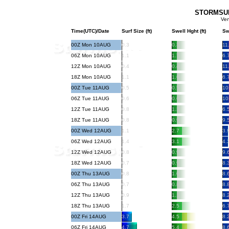
STORMSURF
Ven
Time(UTC)/Date
Surf Size (ft)
Swell Hght (ft)
Sw
00Z Mon 10AUG
0.3
0.3
11
06Z Mon 10AUG
1.1
1.7
6.
12Z Mon 10AUG
0.4
0.4
11
18Z Mon 10AUG
1.1
1.6
6.
00Z Tue 11AUG
0.5
0.5
10
06Z Tue 11AUG
0.6
0.6
10
12Z Tue 11AUG
0.8
1.3
6.
18Z Tue 11AUG
0.8
0.9
9.
00Z Wed 12AUG
1.1
2.7
3.
06Z Wed 12AUG
1.4
3.1
4.
12Z Wed 12AUG
0.8
0.9
9.
18Z Wed 12AUG
0.7
0.9
8.
00Z Thu 13AUG
0.8
1.0
8.
06Z Thu 13AUG
0.7
0.8
8.
12Z Thu 13AUG
0.9
1.1
8.
18Z Thu 13AUG
1.7
2.5
6.
00Z Fri 14AUG
3.7
4.5
8.
06Z Fri 14AUG
4.7
5.4
8.