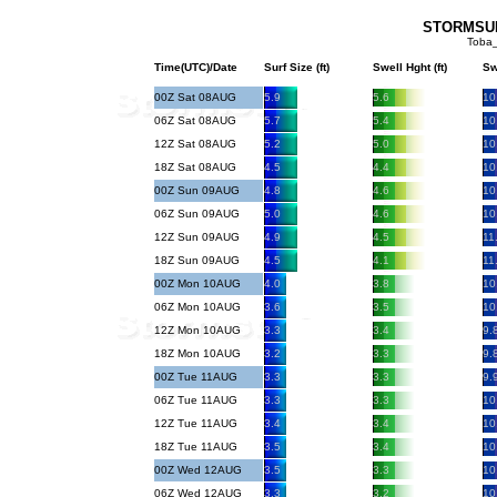
STORMSURF
Toba_
Time(UTC)/Date
Surf Size (ft)
Swell Hght (ft)
Sw
00Z Sat 08AUG
5.9
5.6
10
06Z Sat 08AUG
5.7
5.4
10
12Z Sat 08AUG
5.2
5.0
10
18Z Sat 08AUG
4.5
4.4
10
00Z Sun 09AUG
4.8
4.6
10
06Z Sun 09AUG
5.0
4.6
10
12Z Sun 09AUG
4.9
4.5
11
18Z Sun 09AUG
4.5
4.1
11
00Z Mon 10AUG
4.0
3.8
10
06Z Mon 10AUG
3.6
3.5
10
12Z Mon 10AUG
3.3
3.4
9.
18Z Mon 10AUG
3.2
3.3
9.
00Z Tue 11AUG
3.3
3.3
9.
06Z Tue 11AUG
3.3
3.3
10
12Z Tue 11AUG
3.4
3.4
10
18Z Tue 11AUG
3.5
3.4
10
00Z Wed 12AUG
3.5
3.3
10
06Z Wed 12AUG
3.3
3.2
10