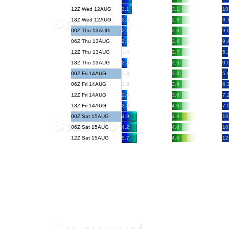
12Z Wed 12AUG
3.1
3.1
10
18Z Wed 12AUG
2.8
2.9
9.
00Z Thu 13AUG
2.6
2.8
9.
06Z Thu 13AUG
2.5
2.6
9.
12Z Thu 13AUG
1.4
2.7
5.
18Z Thu 13AUG
2.3
2.5
9.
00Z Fri 14AUG
1.8
3.3
5.
06Z Fri 14AUG
1.8
2.9
6.
12Z Fri 14AUG
2.6
3.6
7.
18Z Fri 14AUG
2.8
4.0
7.
00Z Sat 15AUG
4.9
4.9
10
06Z Sat 15AUG
4.2
4.0
10
12Z Sat 15AUG
5.7
4.6
12