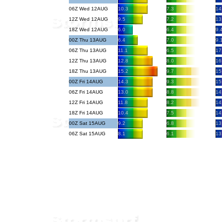
06Z Wed 12AUG
10.3
7.3
14
12Z Wed 12AUG
9.5
7.2
13
18Z Wed 12AUG
6.0
6.4
9.
00Z Thu 13AUG
6.4
7.0
9.
06Z Thu 13AUG
11.1
6.5
17
12Z Thu 13AUG
12.8
8.0
16
18Z Thu 13AUG
15.2
9.7
15
00Z Fri 14AUG
14.3
9.3
15
06Z Fri 14AUG
13.0
8.8
14
12Z Fri 14AUG
11.8
8.2
14
18Z Fri 14AUG
10.4
7.5
14
00Z Sat 15AUG
9.2
6.8
13
06Z Sat 15AUG
8.1
6.1
13