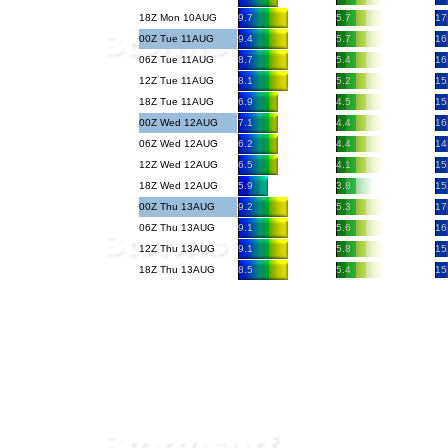
18Z Mon 10AUG
9.7
5.7
17
00Z Tue 11AUG
9.4
5.7
16
06Z Tue 11AUG
8.7
5.4
16
12Z Tue 11AUG
8.1
5.2
15
18Z Tue 11AUG
6.9
4.5
15
00Z Wed 12AUG
7.1
4.4
16
06Z Wed 12AUG
6.2
4.4
14
12Z Wed 12AUG
6.5
4.1
15
18Z Wed 12AUG
5.9
3.8
15
00Z Thu 13AUG
9.2
5.3
17
06Z Thu 13AUG
9.1
5.6
16
12Z Thu 13AUG
9.1
5.8
15
18Z Thu 13AUG
8.5
5.4
15