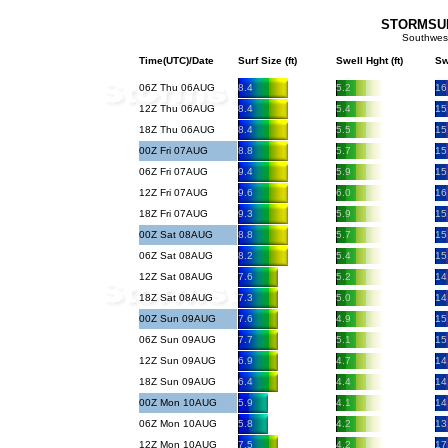
STORMSURF
Southwes
Time(UTC)/Date
Surf Size (ft)
Swell Hght (ft)
Sw
06Z Thu 06AUG
8.4
5.2
16
12Z Thu 06AUG
8.4
5.4
15
18Z Thu 06AUG
8.4
5.5
15
00Z Fri 07AUG
8.8
5.7
15
06Z Fri 07AUG
9.4
5.9
15
12Z Fri 07AUG
9.6
6.0
16
18Z Fri 07AUG
9.3
5.9
15
00Z Sat 08AUG
8.8
5.7
15
06Z Sat 08AUG
8.2
5.4
15
12Z Sat 08AUG
7.6
5.2
14
18Z Sat 08AUG
7.3
5.0
14
00Z Sun 09AUG
7.6
4.9
15
06Z Sun 09AUG
7.7
5.1
15
12Z Sun 09AUG
6.9
4.7
14
18Z Sun 09AUG
6.4
4.4
14
00Z Mon 10AUG
5.9
4.1
14
06Z Mon 10AUG
5.8
4.2
13
12Z Mon 10AUG
7.5
4.2
17