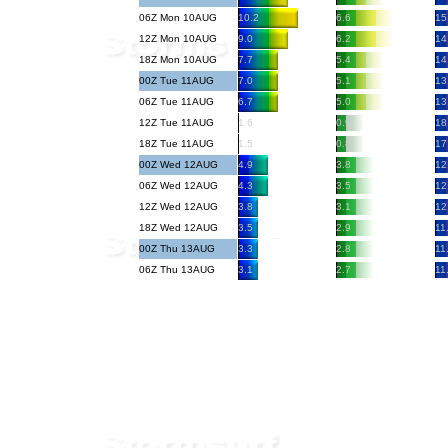
06Z Mon 10AUG
10.2
6.6
15
12Z Mon 10AUG
9.0
6.2
14
18Z Mon 10AUG
7.7
5.4
14
00Z Tue 11AUG
7.0
5.1
13
06Z Tue 11AUG
6.7
5.0
13
12Z Tue 11AUG
1.6
0.9
18
18Z Tue 11AUG
1.5
0.8
17
00Z Wed 12AUG
4.9
3.8
12
06Z Wed 12AUG
4.3
3.5
12
12Z Wed 12AUG
3.8
3.1
12
18Z Wed 12AUG
3.5
2.9
11
00Z Thu 13AUG
3.3
2.8
11
06Z Thu 13AUG
3.1
2.7
11