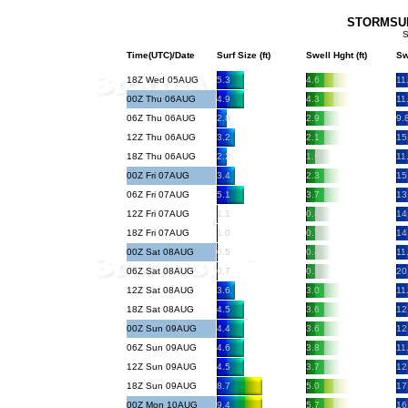
STORMSURF
S
Time(UTC)/Date
Surf Size (ft)
Swell Hght (ft)
Sw
18Z Wed 05AUG
5.3
4.6
11
00Z Thu 06AUG
4.9
4.3
11
06Z Thu 06AUG
2.8
2.9
9.
12Z Thu 06AUG
3.2
2.1
15
18Z Thu 06AUG
2.2
1.9
11
00Z Fri 07AUG
3.4
2.3
15
06Z Fri 07AUG
5.1
3.7
13
12Z Fri 07AUG
1.1
0.8
14
18Z Fri 07AUG
1.0
0.7
14
00Z Sat 08AUG
0.5
0.4
11
06Z Sat 08AUG
0.7
0.3
20
12Z Sat 08AUG
3.6
3.0
11
18Z Sat 08AUG
4.5
3.6
12
00Z Sun 09AUG
4.4
3.6
12
06Z Sun 09AUG
4.6
3.8
11
12Z Sun 09AUG
4.5
3.7
12
18Z Sun 09AUG
8.7
5.0
17
00Z Mon 10AUG
9.4
5.7
16