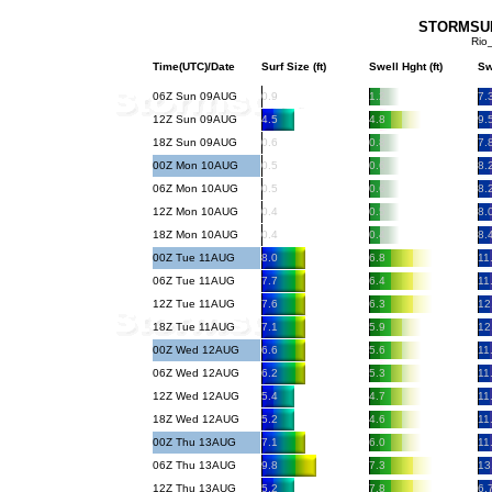
STORMSURF
Rio
Time(UTC)/Date
Surf Size (ft)
Swell Hght (ft)
Sw
06Z Sun 09AUG
0.9
1.2
7.
12Z Sun 09AUG
4.5
4.8
9.
18Z Sun 09AUG
0.6
0.8
7.
00Z Mon 10AUG
0.5
0.6
8.
06Z Mon 10AUG
0.5
0.6
8.
12Z Mon 10AUG
0.4
0.5
8.
18Z Mon 10AUG
0.4
0.4
8.
00Z Tue 11AUG
8.0
6.8
11
06Z Tue 11AUG
7.7
6.4
11
12Z Tue 11AUG
7.6
6.3
12
18Z Tue 11AUG
7.1
5.9
12
00Z Wed 12AUG
6.6
5.6
11
06Z Wed 12AUG
6.2
5.3
11
12Z Wed 12AUG
5.4
4.7
11
18Z Wed 12AUG
5.2
4.6
11
00Z Thu 13AUG
7.1
6.0
11
06Z Thu 13AUG
9.8
7.3
13
12Z Thu 13AUG
5.2
7.8
6.