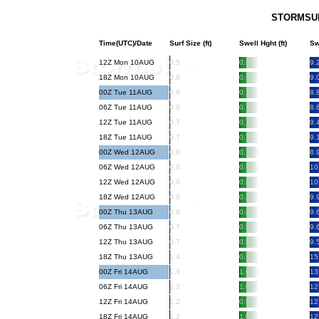
STORMSURF
Time(UTC)/Date
Surf Size (ft)
Swell Hght (ft)
Sw
12Z Mon 10AUG
0.5
0.6
9.
18Z Mon 10AUG
0.6
0.6
9.
00Z Tue 11AUG
0.6
0.7
8.
06Z Tue 11AUG
0.6
0.7
8.
12Z Tue 11AUG
0.7
0.7
9.
18Z Tue 11AUG
0.7
0.7
9.
00Z Wed 12AUG
0.6
0.7
8.
06Z Wed 12AUG
0.8
0.8
10
12Z Wed 12AUG
0.6
0.6
10
18Z Wed 12AUG
0.8
0.8
9.
00Z Thu 13AUG
0.8
0.8
9.
06Z Thu 13AUG
0.7
0.8
9.
12Z Thu 13AUG
0.7
0.8
9.
18Z Thu 13AUG
1.4
0.9
15
00Z Fri 14AUG
1.3
1.0
13
06Z Fri 14AUG
1.2
1.0
12
12Z Fri 14AUG
1.2
0.9
12
18Z Fri 14AUG
1.2
1.0
12