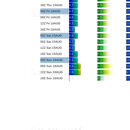
18Z Thu 13AUG
4.7
4.6
10
00Z Fri 14AUG
4.7
4.5
10
06Z Fri 14AUG
4.6
4.5
10
12Z Fri 14AUG
4.3
4.2
10
18Z Fri 14AUG
3.2
3.2
10
00Z Sat 15AUG
4.6
4.6
10
06Z Sat 15AUG
3.1
3.1
10
12Z Sat 15AUG
3.1
3.1
10
18Z Sat 15AUG
5.2
5.1
10
00Z Sun 16AUG
5.3
5.1
10
06Z Sun 16AUG
6.9
6.7
10
12Z Sun 16AUG
7.8
8.0
9.
18Z Sun 16AUG
0.3
0.2
17