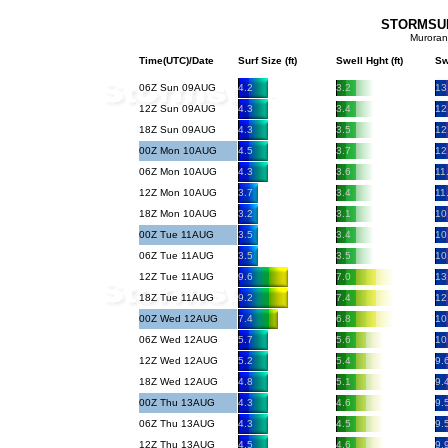
STORMSURF
Muroran
Time(UTC)/Date
Surf Size (ft)
Swell Hght (ft)
Sw
06Z Sun 09AUG
4.2
3.2
13
12Z Sun 09AUG
4.3
3.4
12
18Z Sun 09AUG
4.3
3.5
12
00Z Mon 10AUG
4.5
3.7
12
06Z Mon 10AUG
4.3
3.6
11
12Z Mon 10AUG
3.7
3.4
11
18Z Mon 10AUG
3.2
3.1
10
00Z Tue 11AUG
3.5
3.4
10
06Z Tue 11AUG
3.5
3.5
10
12Z Tue 11AUG
9.6
7.0
13
18Z Tue 11AUG
9.2
7.4
12
00Z Wed 12AUG
7.4
6.8
10
06Z Wed 12AUG
5.7
5.6
10
12Z Wed 12AUG
5.2
5.4
9.
18Z Wed 12AUG
4.8
5.1
9.
00Z Thu 13AUG
4.3
4.6
9.
06Z Thu 13AUG
4.3
4.5
9.
12Z Thu 13AUG
4.5
4.6
9.