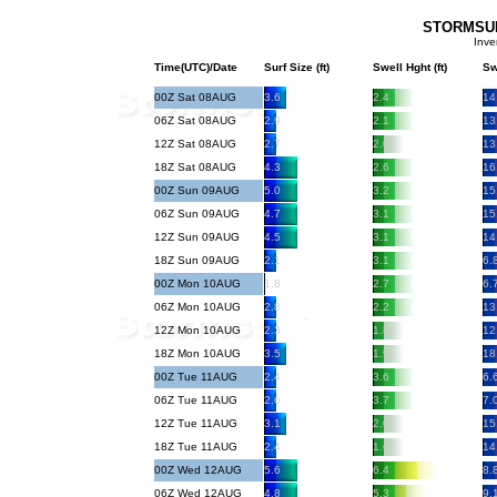
STORMSURF
Inve
Time(UTC)/Date
Surf Size (ft)
Swell Hght (ft)
Sw
00Z Sat 08AUG
3.6
2.4
14
06Z Sat 08AUG
2.9
2.1
13
12Z Sat 08AUG
2.7
2.0
13
18Z Sat 08AUG
4.3
2.6
16
00Z Sun 09AUG
5.0
3.2
15
06Z Sun 09AUG
4.7
3.1
15
12Z Sun 09AUG
4.5
3.1
14
18Z Sun 09AUG
2.1
3.1
6.
00Z Mon 10AUG
1.8
2.7
6.
06Z Mon 10AUG
2.8
2.2
13
12Z Mon 10AUG
2.3
1.8
12
18Z Mon 10AUG
3.5
1.9
18
00Z Tue 11AUG
2.4
3.6
6.
06Z Tue 11AUG
2.6
3.7
7.
12Z Tue 11AUG
3.1
2.0
15
18Z Tue 11AUG
2.4
1.6
14
00Z Wed 12AUG
5.6
6.4
8.
06Z Wed 12AUG
4.8
5.3
9.