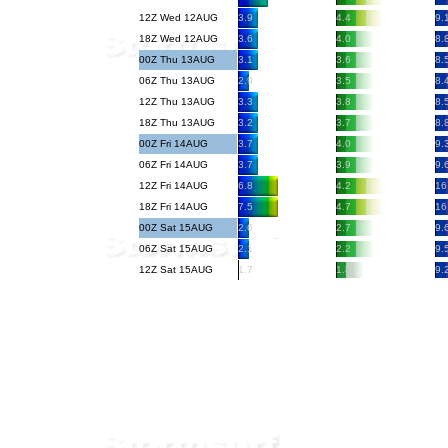
12Z Wed 12AUG
3.9
4.4
9.
18Z Wed 12AUG
3.6
4.0
8.
00Z Thu 13AUG
3.1
3.6
8.
06Z Thu 13AUG
2.9
3.5
8.
12Z Thu 13AUG
3.3
3.8
8.
18Z Thu 13AUG
3.2
3.7
8.
00Z Fri 14AUG
3.7
4.0
9.
06Z Fri 14AUG
3.7
3.9
9.
12Z Fri 14AUG
6.8
4.2
16
18Z Fri 14AUG
7.5
4.7
16
00Z Sat 15AUG
2.6
2.7
9.
06Z Sat 15AUG
2.1
2.2
9.
12Z Sat 15AUG
1.7
1.8
9.