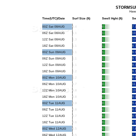
STORMSURF
Hawa
Time(UTC)/Date
Surf Size (ft)
Swell Hght (ft)
Sw
00Z Sat 08AUG
0.4
0.6
7.
06Z Sat 08AUG
1.1
1.0
10
12Z Sat 08AUG
1.3
1.3
10
18Z Sat 08AUG
1.1
1.2
8.
00Z Sun 09AUG
1.1
1.1
9.
06Z Sun 09AUG
1.1
1.1
9.
12Z Sun 09AUG
1.1
1.2
9.
18Z Sun 09AUG
1.2
1.3
9.
00Z Mon 10AUG
1.2
1.4
8.
06Z Mon 10AUG
0.7
0.6
11
12Z Mon 10AUG
0.8
0.8
10
18Z Mon 10AUG
0.8
0.9
9.
00Z Tue 11AUG
0.9
0.9
9.
06Z Tue 11AUG
0.8
0.9
8.
12Z Tue 11AUG
0.7
0.9
8.
18Z Tue 11AUG
0.6
0.8
8.
00Z Wed 12AUG
0.5
0.7
7.
06Z Wed 12AUG
0.5
0.6
7.