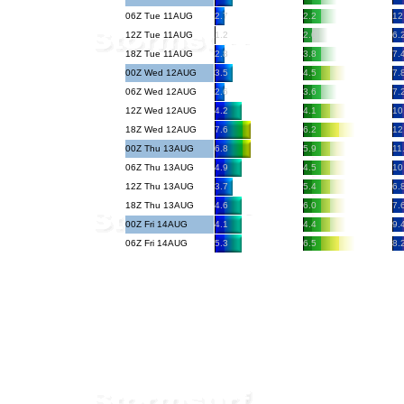
06Z Tue 11AUG
2.7
2.2
12
12Z Tue 11AUG
1.2
2.0
6.
18Z Tue 11AUG
2.8
3.8
7.
00Z Wed 12AUG
3.5
4.5
7.
06Z Wed 12AUG
2.6
3.6
7.
12Z Wed 12AUG
4.2
4.1
10
18Z Wed 12AUG
7.6
6.2
12
00Z Thu 13AUG
6.8
5.9
11
06Z Thu 13AUG
4.9
4.5
10
12Z Thu 13AUG
3.7
5.4
6.
18Z Thu 13AUG
4.6
6.0
7.
00Z Fri 14AUG
4.1
4.4
9.
06Z Fri 14AUG
5.3
6.5
8.