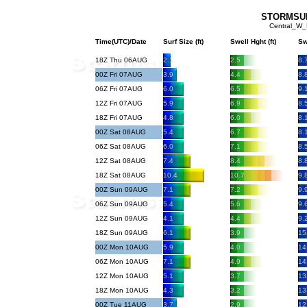
STORMSURF
Central_W_
Time(UTC)/Date
Surf Size (ft)
Swell Hght (ft)
Sw
18Z Thu 06AUG
2.1
2.5
8.
00Z Fri 07AUG
3.9
4.4
8.
06Z Fri 07AUG
6.0
6.5
9.
12Z Fri 07AUG
5.9
6.9
8.
18Z Fri 07AUG
4.8
6.0
8.
00Z Sat 08AUG
5.4
6.7
8.
06Z Sat 08AUG
6.0
7.1
8.
12Z Sat 08AUG
7.4
8.4
8.
18Z Sat 08AUG
10.4
10.7
9.
00Z Sun 09AUG
7.1
7.2
9.
06Z Sun 09AUG
5.4
5.6
9.
12Z Sun 09AUG
4.1
4.4
9.
18Z Sun 09AUG
6.1
3.9
15
00Z Mon 10AUG
5.9
4.0
14
06Z Mon 10AUG
7.1
4.9
14
12Z Mon 10AUG
5.1
3.7
13
18Z Mon 10AUG
4.3
3.2
13
00Z Tue 11AUG
3.7
2.9
12