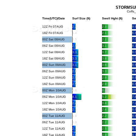
STORMSURF
Coffs_
Time(UTC)/Date
Surf Size (ft)
Swell Hght (ft)
Sw
12Z Fri 07AUG
2.2
2.3
9.
18Z Fri 07AUG
1.4
2.1
6.
00Z Sat 08AUG
1.5
2.2
7.
06Z Sat 08AUG
2.5
3.1
8.
12Z Sat 08AUG
3.3
3.7
9.
18Z Sat 08AUG
3.3
3.8
8.
00Z Sun 09AUG
3.1
3.6
8.
06Z Sun 09AUG
2.9
3.3
8.
12Z Sun 09AUG
2.5
2.9
8.
18Z Sun 09AUG
2.5
2.9
8.
00Z Mon 10AUG
0.6
0.4
13
06Z Mon 10AUG
4.1
5.2
7.
12Z Mon 10AUG
2.4
3.4
7.
18Z Mon 10AUG
2.1
2.4
8.
00Z Tue 11AUG
1.9
2.2
8.
06Z Tue 11AUG
1.9
2.2
8.
12Z Tue 11AUG
2.1
2.5
8.
18Z Tue 11AUG
2.6
2.9
9.