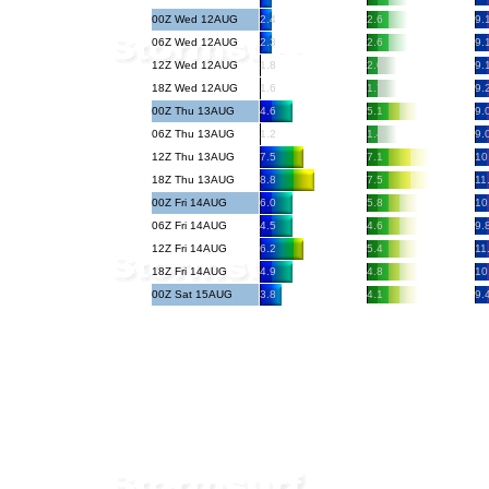
00Z Wed 12AUG
2.4
2.6
9.
06Z Wed 12AUG
2.3
2.6
9.
12Z Wed 12AUG
1.8
2.0
9.
18Z Wed 12AUG
1.6
1.7
9.
00Z Thu 13AUG
4.6
5.1
9.
06Z Thu 13AUG
1.2
1.4
9.
12Z Thu 13AUG
7.5
7.1
10
18Z Thu 13AUG
8.8
7.5
11
00Z Fri 14AUG
6.0
5.8
10
06Z Fri 14AUG
4.5
4.6
9.
12Z Fri 14AUG
6.2
5.4
11
18Z Fri 14AUG
4.9
4.8
10
00Z Sat 15AUG
3.8
4.1
9.