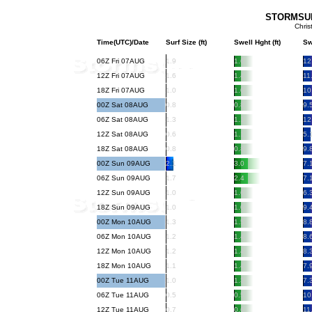
STORMSURF
Chris
Time(UTC)/Date
Surf Size (ft)
Swell Hght (ft)
Sw
06Z Fri 07AUG
1.9
1.6
12
12Z Fri 07AUG
1.6
1.4
11
18Z Fri 07AUG
1.0
1.0
10
00Z Sat 08AUG
0.8
0.8
9.
06Z Sat 08AUG
1.3
1.1
12
12Z Sat 08AUG
0.6
1.1
5.
18Z Sat 08AUG
0.8
0.8
9.
00Z Sun 09AUG
2.1
3.0
7.
06Z Sun 09AUG
1.7
2.4
7.
12Z Sun 09AUG
1.0
1.6
6.
18Z Sun 09AUG
1.0
1.0
9.
00Z Mon 10AUG
1.3
1.5
8.
06Z Mon 10AUG
1.2
1.4
8.
12Z Mon 10AUG
1.2
1.4
8.
18Z Mon 10AUG
1.1
1.4
7.
00Z Tue 11AUG
1.0
1.3
7.
06Z Tue 11AUG
0.5
0.5
10
12Z Tue 11AUG
0.7
0.6
11