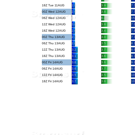
18Z Tue 11AUG
2.9
3.9
7.
00Z Wed 12AUG
2.9
3.8
7.
06Z Wed 12AUG
0.7
0.4
15
12Z Wed 12AUG
3.0
3.8
7.
18Z Wed 12AUG
2.6
3.4
7.
00Z Thu 13AUG
2.3
3.0
7.
06Z Thu 13AUG
2.8
3.5
8.
12Z Thu 13AUG
3.2
3.7
8.
18Z Thu 13AUG
3.1
3.6
8.
00Z Fri 14AUG
3.6
3.6
9.
06Z Fri 14AUG
3.6
3.7
9.
12Z Fri 14AUG
3.5
3.5
10
18Z Fri 14AUG
3.7
3.6
10