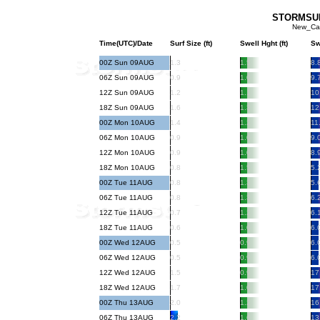
STORMSURF
New_Cal
Time(UTC)/Date
Surf Size (ft)
Swell Hght (ft)
Sw
00Z Sun 09AUG
1.3
1.5
8.
06Z Sun 09AUG
0.9
1.0
9.
12Z Sun 09AUG
1.2
1.1
10
18Z Sun 09AUG
1.6
1.3
12
00Z Mon 10AUG
1.4
1.2
11
06Z Mon 10AUG
0.9
1.0
9.
12Z Mon 10AUG
0.9
1.0
8.
18Z Mon 10AUG
0.8
1.5
5.
00Z Tue 11AUG
0.8
1.3
5.
06Z Tue 11AUG
0.8
1.3
6.
12Z Tue 11AUG
0.7
1.2
6.
18Z Tue 11AUG
0.6
1.0
6.
00Z Wed 12AUG
0.5
0.9
6.
06Z Wed 12AUG
0.5
0.9
6.
12Z Wed 12AUG
1.5
0.9
17
18Z Wed 12AUG
1.7
1.0
17
00Z Thu 13AUG
2.0
1.2
16
06Z Thu 13AUG
2.2
1.6
13