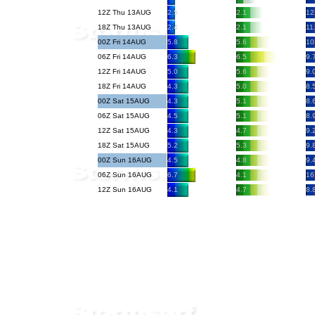
12Z Thu 13AUG
2.5
2.1
12
18Z Thu 13AUG
2.4
2.1
11
00Z Fri 14AUG
5.8
5.6
10
06Z Fri 14AUG
6.3
6.5
9.
12Z Fri 14AUG
5.0
5.6
9.
18Z Fri 14AUG
4.3
5.0
8.
00Z Sat 15AUG
4.3
5.1
8.
06Z Sat 15AUG
4.5
5.1
8.
12Z Sat 15AUG
4.3
4.7
9.
18Z Sat 15AUG
5.2
5.3
9.
00Z Sun 16AUG
4.5
4.8
9.
06Z Sun 16AUG
6.7
4.1
16
12Z Sun 16AUG
4.1
4.7
8.