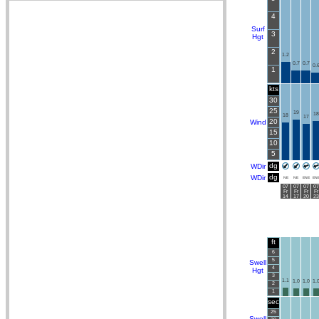
4
Surf
3
Hgt
2
1.2
0.7
0.7
0.
1
kts
30
25
19
18
18
17
20
Wind
15
10
5
dg
WDir
dg
WDir
NE
NE
ENE
EN
07
07
07
07
Fr
Fr
Fr
Fr
14
17
20
23
ft
6
5
Swell
4
Hgt
3
1.1
1.0
1.0
1.
2
1
sec
25
Swell