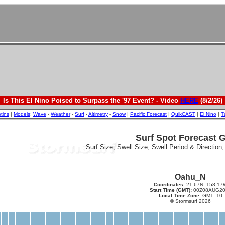
Is This El Nino Poised to Surpass the '97 Event? - Video
HERE
(8/2/26)
etins
|
Models
:
Wave
-
Weather
-
Surf
-
Altimetry
-
Snow
|
Pacific Forecast
|
QuikCAST
|
El Nino
|
T
Surf Spot Forecast 
Surf Size, Swell Size, Swell Period & Direction
Oahu_N
Coordinates:
21.67N -158.17
Start Time (GMT):
00Z08AUG20
Local Time Zone:
GMT -10
©
Stormsurf 2026