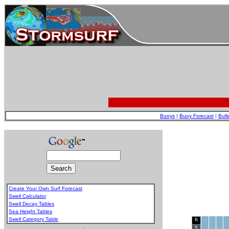
Buoys
|
Buoy Forecast
|
Bull
Create Your Own Surf Forecast
Swell Calculator
Swell Decay Tables
Sea Height Tables
Swell Category Table
ft
.
5